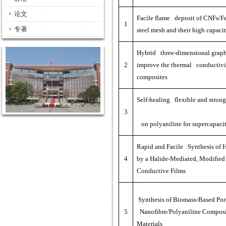
论文
Facile flame deposit of CNFs/F
1
专著
steel mesh and their high capaci
Hybrid three-dimensional graphen
2
improve the thermal conductivi
composites
Self-healing flexible and stron
3
on polyaniline for supercapacit
Rapid and Facile Synthesis of 
4
by a Halide-Mediated, Modified
Conductive Films
Synthesis of Biomass-Based Po
5
Nanofibre/Polyaniline Composit
Materials