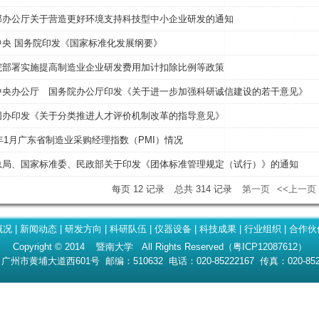
部办公厅关于营造更好环境支持科技型中小企业研发的通知
中央 国务院印发《国家标准化发展纲要》
院部署实施提高制造业企业研发费用加计扣除比例等政策
中央办公厅 国务院办公厅印发《关于进一步加强科研诚信建设的若干意见》
国办印发《关于分类推进人才评价机制改革的指导意见》
8年1月广东省制造业采购经理指数（PMI）情况
总局、国家标准委、民政部关于印发《团体标准管理规定（试行）》的通知
每页
12
记录
总共
314
记录
第一页
<<上一页
概况
|
新闻动态
|
研发方向
|
科研队伍
|
仪器设备
|
科技成果
|
行业组织
|
合作伙
Copyright © 2014 暨南大学 All Rights Reserved（粤ICP12087612）
州市黄埔大道西601号 邮编：510632 电话：020-85222167 传真：020-852