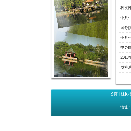
科技
中共
国务
中共
中办
201
质检
首页
|
机构
地址：广