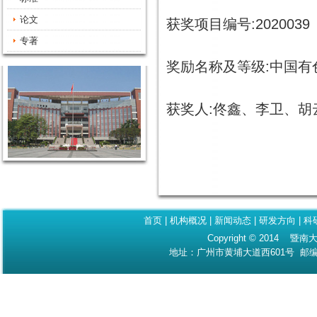
论文
获奖项目编号:202003
专著
奖励名称及等级:中国
获奖人:佟鑫、李卫、胡
首页
|
机构概况
|
新闻动态
|
研发方向
|
科
Copyright © 2014 暨南大
地址：广州市黄埔大道西601号 邮编：510