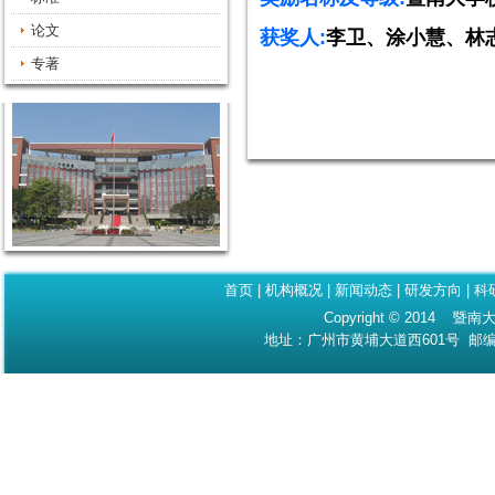
论文
获奖人
:
李卫、涂小慧、林
专著
首页
|
机构概况
|
新闻动态
|
研发方向
|
科
Copyright © 2014 暨南大
地址：广州市黄埔大道西601号 邮编：510